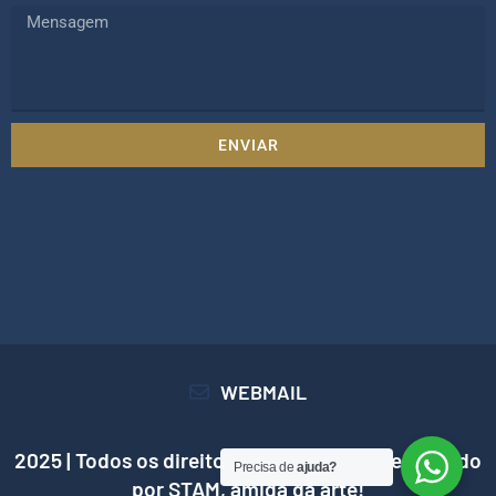
ENVIAR
WEBMAIL
2025 | Todos os direitos reservados | Desenvolvido
Precisa de
ajuda?
por
STAM
, amiga da arte!