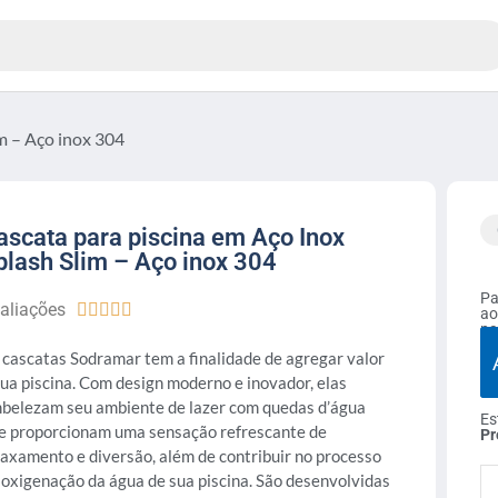
im – Aço inox 304
ascata para piscina em Aço Inox
plash Slim – Aço inox 304
Pa
aliações





ao
na
 cascatas Sodramar tem a finalidade de agregar valor
sua piscina. Com design moderno e inovador, elas
belezam seu ambiente de lazer com quedas d’água
Es
e proporcionam uma sensação refrescante de
Pr
laxamento e diversão, além de contribuir no processo
 oxigenação da água de sua piscina. São desenvolvidas