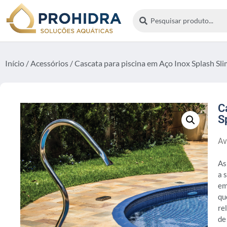
Início
/
Acessórios
/ Cascata para piscina em Aço Inox Splash Sl
C
S
Av
As
a 
em
qu
re
de