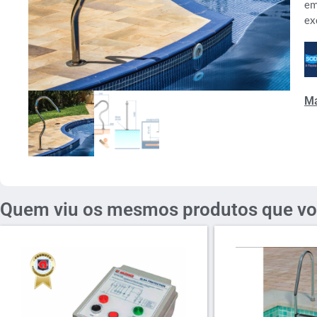
em
ex
Ma
Quem viu os mesmos produtos que vo